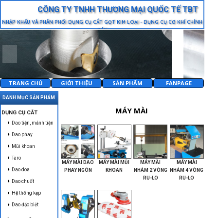
CÔNG TY TNHH THƯƠNG MẠI QUỐC TẾ TBT
NHẬP KHẨU VÀ PHÂN PHỐI DỤNG CỤ CẮT GỌT KIM LOẠI - DỤNG CỤ CƠ KHÍ CHÍNH
XÁC
TRANG CHỦ
GIỚI THIỆU
SẢN PHẨM
FANPAGE
DANH MỤC SẢN PHẨM
MÁY MÀI
DỤNG CỤ CẮT
Dao tiện, mảnh tiện
Dao phay
Mũi khoan
Taro
MÁY MÀI DAO
MÁY MÀI MŨI
MÁY MÀI
MÁY MÀI
Dao doa
PHAY NGÓN
KHOAN
NHÁM 2 VÒNG
NHÁM 4 VÒNG
RU-LO
RU-LO
Dao chuốt
Hệ thống kẹp
Dao đặc biệt