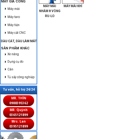
MÁY GIA CÔNG
MÁY MÀI
MÁY MÀI KHÍ
Máy mài
NHÁM 8 VÒNG
RU-LO
Máy taro
Máy tiện
Máy cắt CNC
DẦU CẮT, DẦU LÀM MÁT
SẢN PHẨM KHÁC
Xe nâng
Dụng cụ đo
Cân
Tủ sấy công nghiệp
Tư vấn, hỗ trợ 24/24
MR. THÌN
0988395362
MR. Quỳnh
0365121899
Mrs. Lan
0395121899